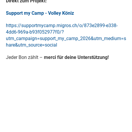
Direkt zum Projekt:
Support my Camp - Volley Köniz
https://supportmycamp.migros.ch/o/873e2899-e338-
4dd6-969a-b93f052977f0/?
utm_campaign=support_my_camp_2026&utm_medium=s
hare&utm_source=social
Jeder Bon zählt –
merci für deine Unterstützung!