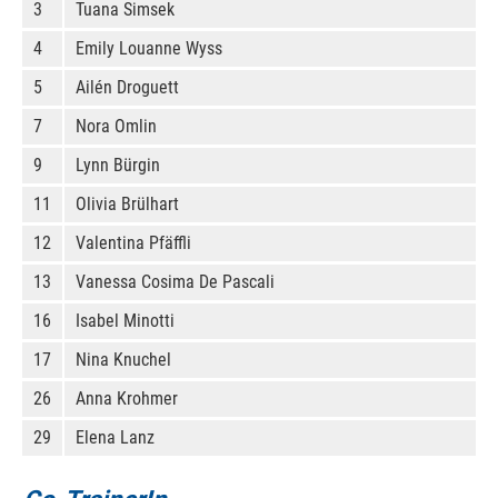
3
Tuana Simsek
4
Emily Louanne Wyss
5
Ailén Droguett
7
Nora Omlin
9
Lynn Bürgin
11
Olivia Brülhart
12
Valentina Pfäffli
13
Vanessa Cosima De Pascali
16
Isabel Minotti
17
Nina Knuchel
26
Anna Krohmer
29
Elena Lanz