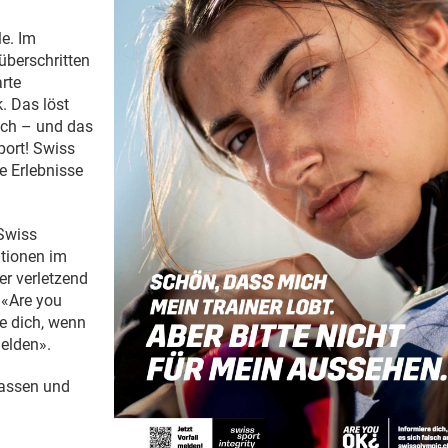
le. Im
überschritten
rte
. Das löst
dich – und das
port! Swiss
e Erlebnisse
Swiss
ationen im
r verletzend
 «Are you
e dich, wenn
melden».
lassen und