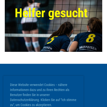
ClubDesk Login
Diese Website verwendet Cookies – nähere
Informationen dazu und zu Ihren Rechten als
Volley Köniz
Benutzer finden Sie in unserer
Werkstrasse 20 | 3084 Wabern
Datenschutzerklärung. Klicken Sie auf "Ich stimme
info@volley-koeniz.ch
zu", um Cookies zu akzeptieren.